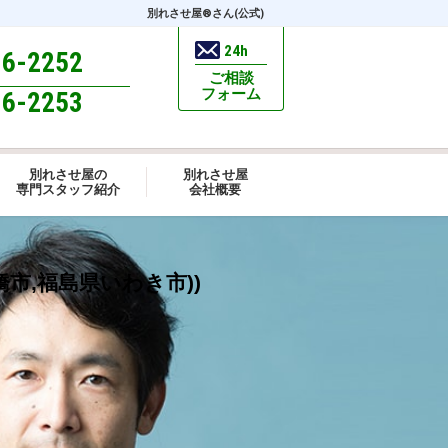
別れさせ屋
®
さん(公式)
24h
96-2252
ご相談
フォーム
96-2253
別れさせ屋の
別れさせ屋
専門スタッフ紹介
会社概要
市,福島県いわき市))