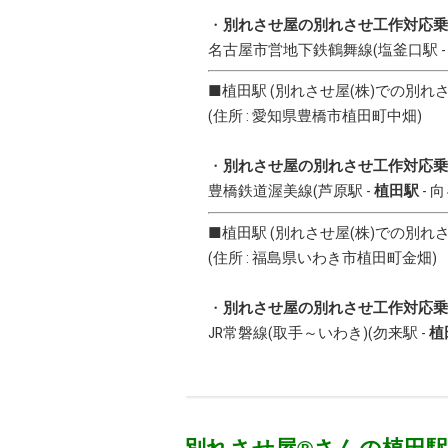
・
別れさせ屋の別れさせ工作対応乗
名古屋市営地下鉄鶴舞線
(
塩釜口駅
■植田駅 (別れさせ屋(株)での別
(住所 :
愛知県
豊橋市
植田町中畑
)
・
別れさせ屋の別れさせ工作対応乗
豊橋鉄道渥美線
(
芦原駅
-
植田駅
-
向
■植田駅 (別れさせ屋(株)での別
(住所 :
福島県
いわき市
植田町金畑
)
・
別れさせ屋の別れさせ工作対応乗
JR常磐線(取手～いわき)
(
勿来駅
-
植