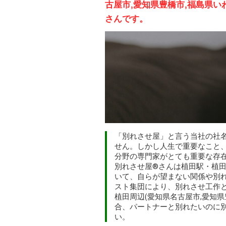
古屋市,愛知県豊橋市,福島県
さんです。
「
別れさせ屋
」と言う当社の社
せん。しかし人生で重要なこと
分野の専門家がとても重要な存
別れさせ屋
®
さんは植田駅・植田
いて、自らが望まない関係や別
スト集団により、
別れさせ工作
植田周辺(愛知県名古屋市,愛知
合、パートナーと別れたいのに
い。