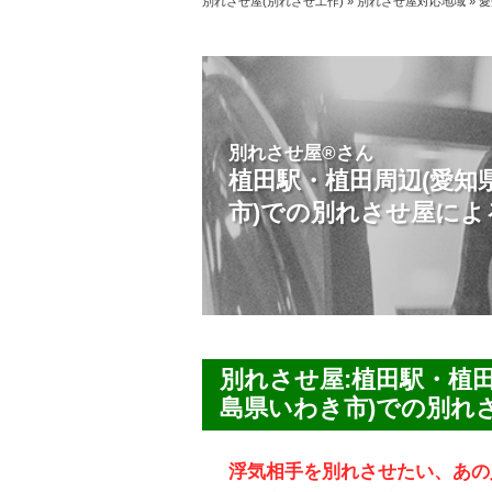
別れさせ屋(別れさせ工作)
»
別れさせ屋対応地域
»
愛
別れさせ屋
®
さん
植田駅・植田周辺(愛知
市)での別れさせ屋によ
別れさせ屋:植田駅・植田
島県いわき市)での別れ
浮気相手を別れさせたい、あの