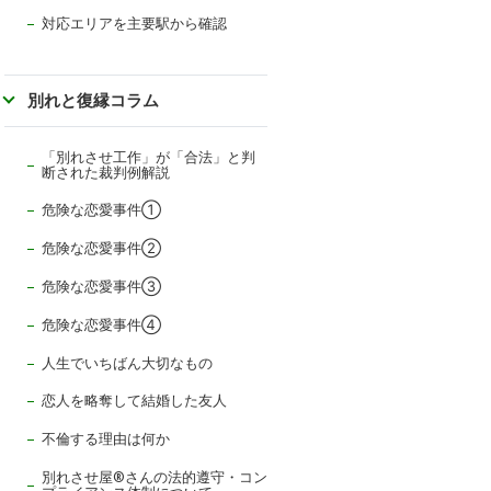
対応エリアを主要駅から確認
別れと復縁コラム
「別れさせ工作」が「合法」と判
断された裁判例解説
危険な恋愛事件①
危険な恋愛事件②
危険な恋愛事件③
危険な恋愛事件④
人生でいちばん大切なもの
恋人を略奪して結婚した友人
不倫する理由は何か
別れさせ屋
®
さんの法的遵守・コン