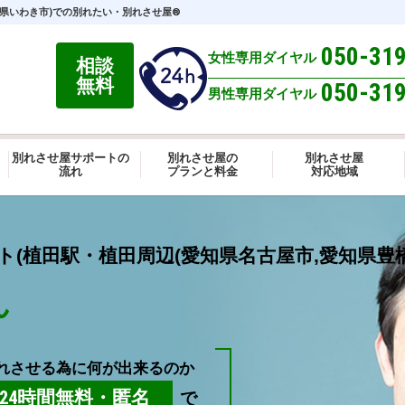
島県いわき市)での別れたい・別れさせ屋®
050-31
女性専用ダイヤル
相談
無料
050-31
男性専用ダイヤル
別れさせ屋サポートの
別れさせ屋の
別れさせ屋
流れ
プランと料金
対応地域
(植田駅・植田周辺(愛知県名古屋市,愛知県豊橋
ん
れさせる為に何が出来るのか
24時間無料・匿名
で