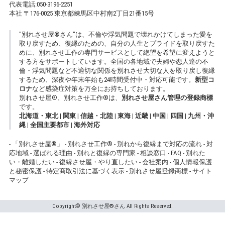
代表電話:
050-3196-2251
本社 〒176-0025 東京都練馬区中村南2丁目21番15号
"別れさせ屋
®
さん
"
は、不倫や浮気問題で壊れかけてしまった愛を
取り戻すため、復縁のための、自分の人生とプライドを取り戻すた
めに、別れさせ工作の専門サービスとして絶望を希望に変えようと
する方をサポートしています。全国の各地域で夫婦や恋人達の不
倫・浮気問題など不適切な関係を別れさせ大切な人を取り戻し復縁
するため、深夜や年末年始も24時間受付中・対応可能です。
新型コ
ロナ
など感染症対策を万全にお持ちしております。
別れさせ屋
®
、別れさせ工作
®
は、
別れさせ屋さん管理の登録商標
です。
北海道・東北
|
関東
|
信越・北陸
|
東海
|
近畿
|
中国
|
四国
|
九州・沖
縄
|
全国主要都市
|
海外対応
-
「別れさせ屋
®
」
-
別れさせ工作
®
-
別れから復縁まで対応の流れ
-
対
応地域
-
選ばれる理由
-
別れと復縁の専門家
-
相談窓口
-
FAQ
-
別れた
い・離婚したい
-
復縁させ屋・やり直したい
-
会社案内
-
個人情報保護
と秘密保護
-
特定商取引法に基づく表示
-
別れさせ屋登録商標
-
サイト
マップ
Copyright©
別れさせ屋
®
さん
All Rights Reserved.