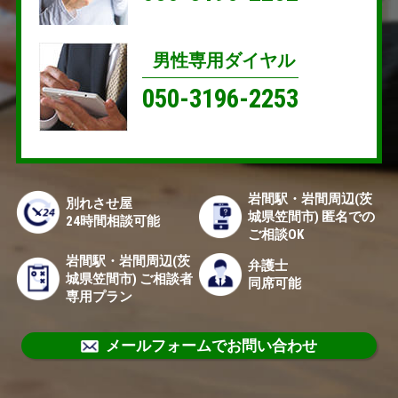
男性専用ダイヤル
050-3196-2253
岩間駅・岩間周辺(茨
別れさせ屋
城県笠間市) 匿名での
24時間相談可能
ご相談OK
岩間駅・岩間周辺(茨
弁護士
城県笠間市) ご相談者
同席可能
専用プラン
メールフォームでお問い合わせ