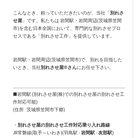
こんなとき、頼っていただきたいのが、当社「
別れさ
せ屋
」です。私たちは 岩間駅・岩間周辺(茨城県笠間
市)を含む日本全国において、専門的な別れさせプロ
セスである「別れさせ工作」を提供しています。
岩間駅・岩間周辺(茨城県笠間市)で、別れを目指した
いとき、当社
別れさせ屋
®
さん
にお任せ下さい。
■岩間駅 (別れさせ屋(株)での別れさせ屋の別れさせ工
作対応可能)
(住所 :
茨城県
笠間市
下郷
)
・
別れさせ屋の別れさせ工作対応乗り入れ路線
JR常磐線(取手～いわき)
(
羽鳥駅
-
岩間駅
-
友部駅
)