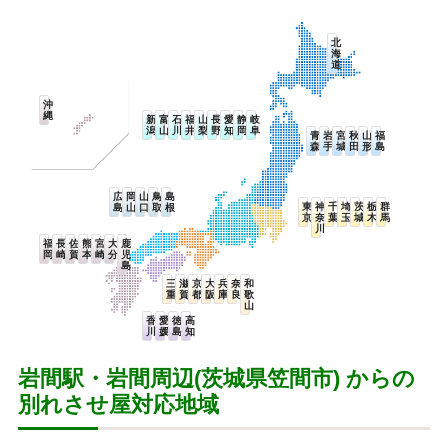
北
海
道
沖
縄
新
富
石
福
山
長
愛
静
岐
潟
山
川
井
梨
野
知
岡
阜
青
岩
宮
秋
山
福
森
手
城
田
形
島
広
岡
山
鳥
島
東
神
千
埼
茨
栃
群
島
山
口
取
根
京
奈
葉
玉
城
木
馬
川
福
長
佐
熊
宮
大
鹿
岡
崎
賀
本
崎
分
児
島
三
滋
京
大
兵
奈
和
重
賀
都
阪
庫
良
歌
山
香
愛
徳
高
川
媛
島
知
岩間駅・岩間周辺(茨城県笠間市) からの
別れさせ屋対応地域