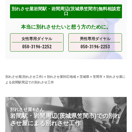
別れさせ屋岩間駅・岩間周辺(茨城県笠間市)無料相談窓
口
本当に別れさせたいと想う方のために。
女性専用ダイヤル
男性専用ダイヤル
050-3196-2252
050-3196-2253
別れさせ屋(別れさせ工作)
»
別れさせ屋対応地域
»
茨城県
»
笠間市
»
別れさせ屋に
よる岩間駅周辺での別れさせ工作
別れさせ屋
®
さん
岩間駅・岩間周辺(茨城県笠間市)での別れ
させ屋による別れさせ工作