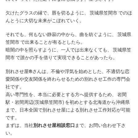
欠けたグラスの縁で、唇を切るように、 茨城県笠間市 でのほ
んとうに大切な未来がこぼれていく。
それでも、何もない静寂の中から、曲を紡ぐように、 茨城県
笠間市 で出来ることが有るとしたら。
暗闇の中を照らすように、一人では出来なくても、 茨城県笠
間市 で誰かの手を借りて実現できることがあったら。
別れさせ屋
®
さんは、不倫や浮気を始めとした、不適切な恋
愛関係や交友関係を終わらせるための別れさせ工作の専門会
社です。
高い専門性を、本当に必要とする方へ提供するため、 岩間
駅・岩間周辺(茨城県笠間市) を初めとする北海道から沖縄県
まで、日本全国で別れさせ屋による別れさせ工作対応が可能
です。
まずは、当社
別れさせ屋相談窓口
まで、お問い合わせ下さ
い。