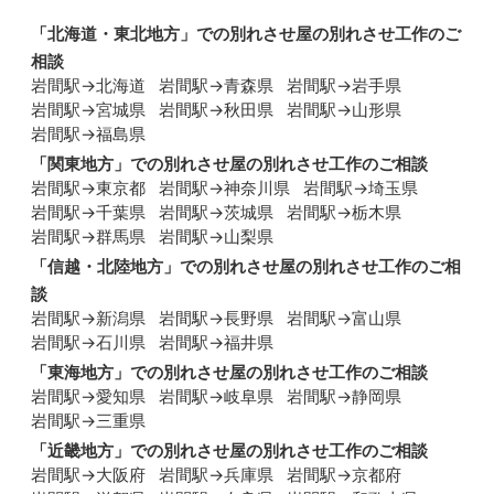
「
北海道・東北地方
」での別れさせ屋の別れさせ工作のご
相談
岩間駅→北海道
岩間駅→青森県
岩間駅→岩手県
岩間駅→宮城県
岩間駅→秋田県
岩間駅→山形県
岩間駅→福島県
「
関東地方
」での別れさせ屋の別れさせ工作のご相談
岩間駅→東京都
岩間駅→神奈川県
岩間駅→埼玉県
岩間駅→千葉県
岩間駅→茨城県
岩間駅→栃木県
岩間駅→群馬県
岩間駅→山梨県
「
信越・北陸地方
」での別れさせ屋の別れさせ工作のご相
談
岩間駅→新潟県
岩間駅→長野県
岩間駅→富山県
岩間駅→石川県
岩間駅→福井県
「
東海地方
」での別れさせ屋の別れさせ工作のご相談
岩間駅→愛知県
岩間駅→岐阜県
岩間駅→静岡県
岩間駅→三重県
「
近畿地方
」での別れさせ屋の別れさせ工作のご相談
岩間駅→大阪府
岩間駅→兵庫県
岩間駅→京都府