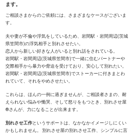
ます。
ご相談さまからのご依頼には、さまざまなケースがございま
す。
夫や妻が不倫や浮気をしているため、岩間駅・岩間周辺(茨城
県笠間市)の浮気相手と別れさせたい。
恋人から新しい好きな人がいると別れ話をされている。
岩間駅・岩間周辺(茨城県笠間市)で一緒に住むパートナーや
交際相手から暴力や脅迫を受けており、安心して別れたい。
岩間駅・岩間周辺(茨城県笠間市)でストーカーに付きまとわ
れていて、それをやめさせたい。
これらは、ほんの一例に過ぎませんが、ご相談者さまの、耐
えられない悩みや慟哭、そして怒りをもつとき、別れさせ屋
®
さんが、力になることが出来ます。
別れさせ工作
というサポートは、なかなかイメージしにくい
かもしれません。 別れさせ屋の別れさせ工作、シンプルに言