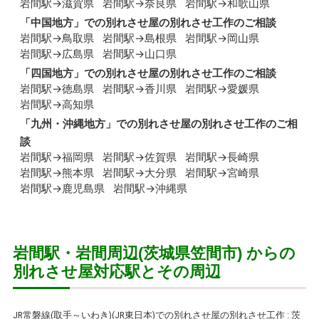
岩間駅→滋賀県
岩間駅→奈良県
岩間駅→和歌山県
「
中国地方
」での別れさせ屋の別れさせ工作のご相談
岩間駅→鳥取県
岩間駅→島根県
岩間駅→岡山県
岩間駅→広島県
岩間駅→山口県
「
四国地方
」での別れさせ屋の別れさせ工作のご相談
岩間駅→徳島県
岩間駅→香川県
岩間駅→愛媛県
岩間駅→高知県
「
九州・沖縄地方
」での別れさせ屋の別れさせ工作のご相
談
岩間駅→福岡県
岩間駅→佐賀県
岩間駅→長崎県
岩間駅→熊本県
岩間駅→大分県
岩間駅→宮崎県
岩間駅→鹿児島県
岩間駅→沖縄県
岩間駅・岩間周辺(茨城県笠間市) からの
別れさせ屋対応駅とその周辺
JR常磐線(取手～いわき)(JR東日本)での別れさせ屋の別れさせ工作
:
茨