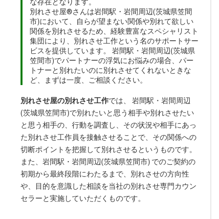
な存在となります。
別れさせ屋
®
さんは岩間駅・岩間周辺(茨城県笠間
市)において、自らが望まない関係や別れて欲しい
関係を別れさせるため、経験豊富なスペシャリスト
集団により、
別れさせ工作
という名のサポートサー
ビスを提供しています。 岩間駅・岩間周辺(茨城県
笠間市)でパートナーの浮気にお悩みの場合、パー
トナーと別れたいのに別れさせてくれないときな
ど、まずは一度、ご相談ください。
別れさせ屋の別れさせ工作
では、 岩間駅・岩間周辺
(茨城県笠間市)で別れたいと思う相手や別れさせたい
と思う相手の、行動を調査し、その状況や相手にあっ
た別れさせ工作員を接触させることで、その関係への
切断ポイントを把握して別れさせるというものです。
また、岩間駅・岩間周辺(茨城県笠間市) でのご契約の
初期から最終段階にわたるまで、別れさせの方向性
や、目的を意識した相談を当社の別れさせ専門カウン
セラーと実施していただくものです。