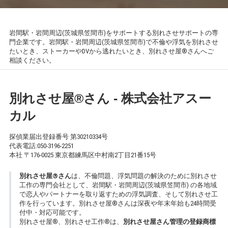
岩間駅・岩間周辺(茨城県笠間市)をサポートする別れさせサポートの専
門企業です。岩間駅・岩間周辺(茨城県笠間市)で不倫や浮気を別れさせ
たいとき、ストーカーやDVから逃れたいとき、別れさせ屋®さんへご
相談ください。
別れさせ屋
®
さん - 株式会社アスー
カル
探偵業届出登録番号 第30210334号
代表電話:
050-3196-2251
本社 〒176-0025 東京都練馬区中村南2丁目21番15号
別れさせ屋
®
さん
は、不倫問題、浮気問題の解決のために別れさせ
工作の専門会社として、岩間駅・岩間周辺(茨城県笠間市) の各地域
で恋人やパートナーを取り返すための浮気調査、そして別れさせ工
作を行っています。別れさせ屋
®
さんは深夜や年末年始も24時間受
付中・対応可能です。
別れさせ屋
®
、別れさせ工作
®
は、
別れさせ屋さん管理の登録商標