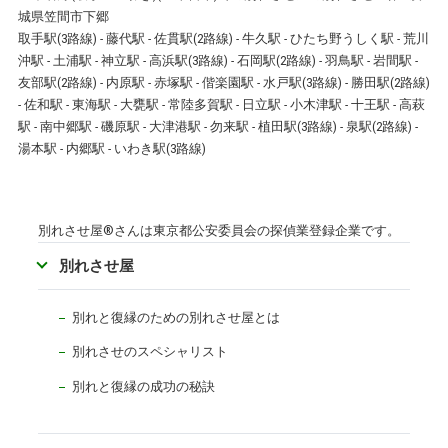
城県
笠間市
下郷
取手駅
(3路線) -
藤代駅
-
佐貫駅
(2路線) -
牛久駅
-
ひたち野うしく駅
-
荒川
沖駅
-
土浦駅
-
神立駅
-
高浜駅
(3路線) -
石岡駅
(2路線) -
羽鳥駅
-
岩間
駅
-
友部駅
(2路線) -
内原駅
-
赤塚駅
-
偕楽園駅
-
水戸駅
(3路線) -
勝田駅
(2路線)
-
佐和駅
-
東海駅
-
大甕駅
-
常陸多賀駅
-
日立駅
-
小木津駅
-
十王駅
-
高萩
駅
-
南中郷駅
-
磯原駅
-
大津港駅
-
勿来駅
-
植田駅
(3路線) -
泉駅
(2路線) -
湯本駅
-
内郷駅
-
いわき駅
(3路線)
別れさせ屋
®
さんは東京都公安委員会の探偵業登録企業です。
別れさせ屋
別れと復縁のための別れさせ屋とは
別れさせのスペシャリスト
別れと復縁の成功の秘訣