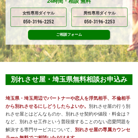
24時間・
相談
無料
女性専用ダイヤル
男性専用ダイヤル
050-3196-2252
050-3196-2253
ご相談
フォーム
別れさせ屋・埼玉県無料相談お申込み
埼玉県・埼玉周辺でパートナーや恋人を浮気相手、不倫相手
から別れさせるにしどうしたらよいか。
別れさせ屋の行う別
れさせ屋とはどんなものか、別れさせ契約や値段・料金は？
など、別れさせ工作という普段接することのない恋愛問題を
解決する専門サービスについて、
別れさせ屋の専属カウンセ
ラーへ無料でご相談いただけます。