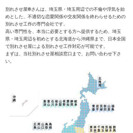
別れさせ屋
®
さんは、埼玉県・埼玉周辺での不倫や浮気を始
めとした、不適切な恋愛関係や交友関係を終わらせるための
別れさせ工作の専門会社です。
高い専門性を、本当に必要とする方へ提供するため、埼玉
県・埼玉周辺を初めとする北海道から沖縄県まで、日本全国
で別れさせ屋による別れさせ工作対応が可能です。
まずは、当社別れさせ屋相談窓口まで、お問い合わせ下さ
い。
北
海
道
沖
縄
新
富
石
福
山
長
愛
静
岐
潟
山
川
井
梨
野
知
岡
阜
青
岩
宮
秋
山
福
森
手
城
田
形
島
広
岡
山
鳥
島
東
神
千
埼
茨
栃
群
島
山
口
取
根
京
奈
葉
玉
城
木
馬