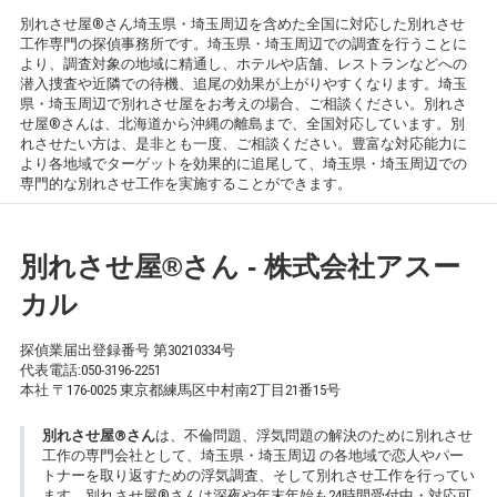
別れさせ屋®さん埼玉県・埼玉周辺を含めた全国に対応した別れさせ
工作専門の探偵事務所です。埼玉県・埼玉周辺での調査を行うことに
より、調査対象の地域に精通し、ホテルや店舗、レストランなどへの
潜入捜査や近隣での待機、追尾の効果が上がりやすくなります。埼玉
県・埼玉周辺で別れさせ屋をお考えの場合、ご相談ください。別れさ
せ屋®さんは、北海道から沖縄の離島まで、全国対応しています。別
れさせたい方は、是非とも一度、ご相談ください。豊富な対応能力に
より各地域でターゲットを効果的に追尾して、埼玉県・埼玉周辺での
専門的な別れさせ工作を実施することができます。
別れさせ屋
®
さん - 株式会社アスー
カル
探偵業届出登録番号 第30210334号
代表電話:
050-3196-2251
本社 〒176-0025 東京都練馬区中村南2丁目21番15号
別れさせ屋
®
さん
は、不倫問題、浮気問題の解決のために別れさせ
工作の専門会社として、埼玉県・埼玉周辺 の各地域で恋人やパー
トナーを取り返すための浮気調査、そして別れさせ工作を行ってい
ます。別れさせ屋
®
さんは深夜や年末年始も24時間受付中・対応可