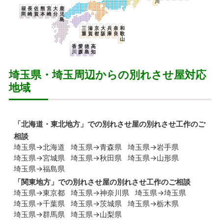
川
福
長
佐
熊
宮
大
鹿
岡
崎
賀
本
崎
分
児
島
三
滋
京
大
兵
奈
和
重
賀
都
阪
庫
良
歌
山
香
愛
徳
高
川
媛
島
知
埼玉県・埼玉周辺からの別れさせ屋対応
地域
「
北海道・東北地方
」での別れさせ屋の別れさせ工作のご
相談
埼玉県→北海道
埼玉県→青森県
埼玉県→岩手県
埼玉県→宮城県
埼玉県→秋田県
埼玉県→山形県
埼玉県→福島県
「
関東地方
」での別れさせ屋の別れさせ工作のご相談
埼玉県→東京都
埼玉県→神奈川県
埼玉県→埼玉県
埼玉県→千葉県
埼玉県→茨城県
埼玉県→栃木県
埼玉県→群馬県
埼玉県→山梨県