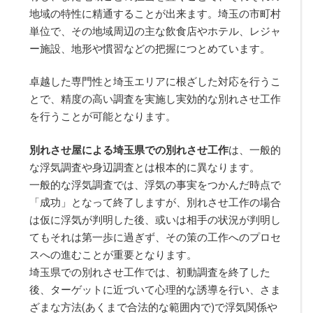
地域の特性に精通することが出来ます。埼玉の市町村
単位で、その地域周辺の主な飲食店やホテル、レジャ
ー施設、地形や慣習などの把握につとめています。
卓越した専門性と埼玉エリアに根ざした対応を行うこ
とで、精度の高い調査を実施し実効的な別れさせ工作
を行うことが可能となります。
別れさせ屋による埼玉県での別れさせ工作
は、一般的
な浮気調査や身辺調査とは根本的に異なります。
一般的な浮気調査では、浮気の事実をつかんだ時点で
「成功」となって終了しますが、別れさせ工作の場合
は仮に浮気が判明した後、或いは相手の状況が判明し
てもそれは第一歩に過ぎず、その策の工作へのプロセ
スへの進むことが重要となります。
埼玉県での別れさせ工作では、初動調査を終了した
後、ターゲットに近づいて心理的な誘導を行い、さま
ざまな方法(あくまで合法的な範囲内で)で浮気関係や