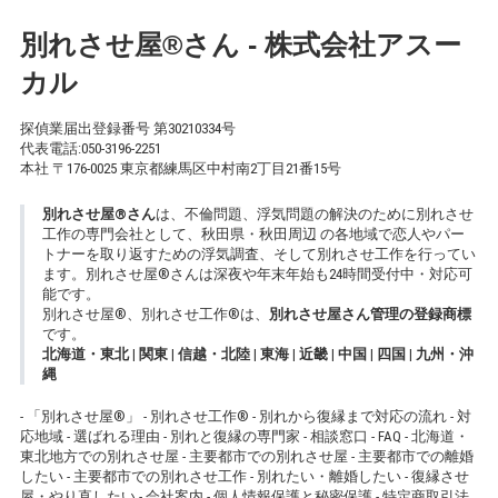
別れさせ屋
®
さん - 株式会社アスー
カル
探偵業届出登録番号 第30210334号
代表電話:
050-3196-2251
本社 〒176-0025 東京都練馬区中村南2丁目21番15号
別れさせ屋
®
さん
は、不倫問題、浮気問題の解決のために別れさせ
工作の専門会社として、秋田県・秋田周辺 の各地域で恋人やパー
トナーを取り返すための浮気調査、そして別れさせ工作を行ってい
ます。別れさせ屋
®
さんは深夜や年末年始も24時間受付中・対応可
能です。
別れさせ屋
®
、別れさせ工作
®
は、
別れさせ屋さん管理の登録商標
です。
北海道・東北
|
関東
|
信越・北陸
|
東海
|
近畿
|
中国
|
四国
|
九州・沖
縄
-
「別れさせ屋
®
」
-
別れさせ工作
®
-
別れから復縁まで対応の流れ
-
対
応地域
-
選ばれる理由
-
別れと復縁の専門家
-
相談窓口
-
FAQ
-
北海道・
東北地方での別れさせ屋
-
主要都市での別れさせ屋
-
主要都市での離婚
したい
-
主要都市での別れさせ工作
-
別れたい・離婚したい
-
復縁させ
屋・やり直したい
-
会社案内
-
個人情報保護と秘密保護
-
特定商取引法