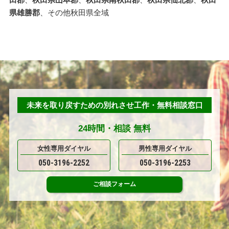
田郡
、
秋田県山本郡
、
秋田県南秋田郡
、
秋田県仙北郡
、
秋田
県雄勝郡
、その他秋田県全域
未来を取り戻すための別れさせ工作・無料相談窓口
24時間・
相談
無料
女性専用ダイヤル
男性専用ダイヤル
050-3196-2252
050-3196-2253
ご相談
フォーム