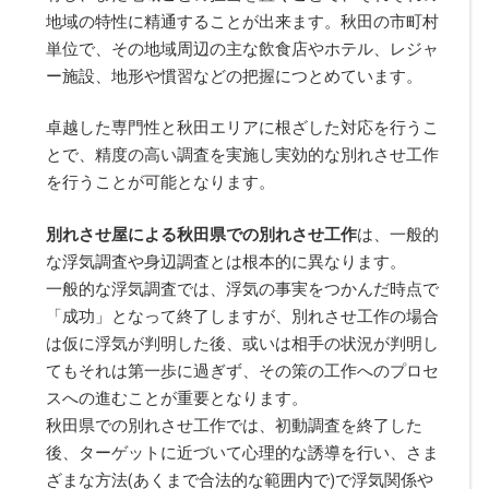
地域の特性に精通することが出来ます。秋田の市町村
単位で、その地域周辺の主な飲食店やホテル、レジャ
ー施設、地形や慣習などの把握につとめています。
卓越した専門性と秋田エリアに根ざした対応を行うこ
とで、精度の高い調査を実施し実効的な別れさせ工作
を行うことが可能となります。
別れさせ屋による秋田県での別れさせ工作
は、一般的
な浮気調査や身辺調査とは根本的に異なります。
一般的な浮気調査では、浮気の事実をつかんだ時点で
「成功」となって終了しますが、別れさせ工作の場合
は仮に浮気が判明した後、或いは相手の状況が判明し
てもそれは第一歩に過ぎず、その策の工作へのプロセ
スへの進むことが重要となります。
秋田県での別れさせ工作では、初動調査を終了した
後、ターゲットに近づいて心理的な誘導を行い、さま
ざまな方法(あくまで合法的な範囲内で)で浮気関係や