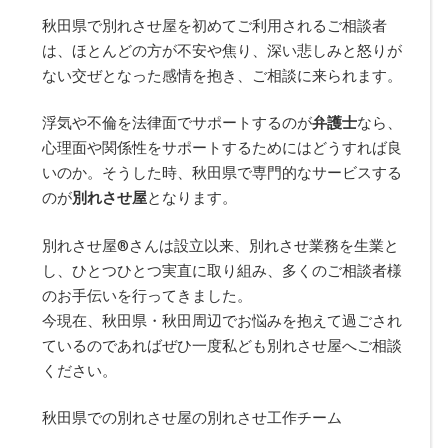
秋田県で別れさせ屋を初めてご利用されるご相談者
は、ほとんどの方が不安や焦り、深い悲しみと怒りが
ない交ぜとなった感情を抱き、ご相談に来られます。
浮気や不倫を法律面でサポートするのが
弁護士
なら、
心理面や関係性をサポートするためにはどうすれば良
いのか。そうした時、秋田県で専門的なサービスする
のが
別れさせ屋
となります。
別れさせ屋
®
さんは設立以来、別れさせ業務を生業と
し、ひとつひとつ実直に取り組み、多くのご相談者様
のお手伝いを行ってきました。
今現在、秋田県・秋田周辺でお悩みを抱えて過ごされ
ているのであればぜひ一度私ども別れさせ屋へご相談
ください。
秋田県での別れさせ屋の別れさせ工作チーム