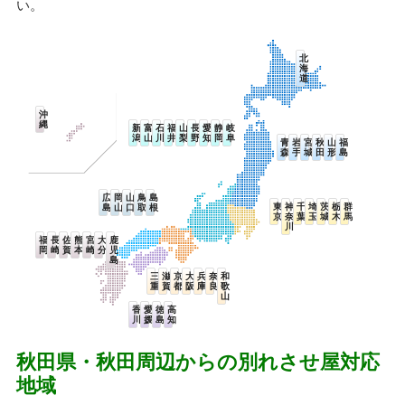
い。
北
海
道
沖
縄
新
富
石
福
山
長
愛
静
岐
潟
山
川
井
梨
野
知
岡
阜
青
岩
宮
秋
山
福
森
手
城
田
形
島
広
岡
山
鳥
島
東
神
千
埼
茨
栃
群
島
山
口
取
根
京
奈
葉
玉
城
木
馬
川
福
長
佐
熊
宮
大
鹿
岡
崎
賀
本
崎
分
児
島
三
滋
京
大
兵
奈
和
重
賀
都
阪
庫
良
歌
山
香
愛
徳
高
川
媛
島
知
秋田県・秋田周辺からの別れさせ屋対応
地域