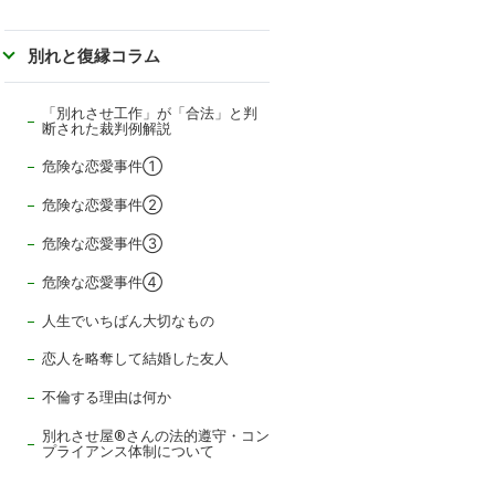
別れと復縁コラム
「別れさせ工作」が「合法」と判
断された裁判例解説
危険な恋愛事件①
危険な恋愛事件②
危険な恋愛事件③
危険な恋愛事件④
人生でいちばん大切なもの
恋人を略奪して結婚した友人
不倫する理由は何か
別れさせ屋
®
さんの法的遵守・コン
プライアンス体制について