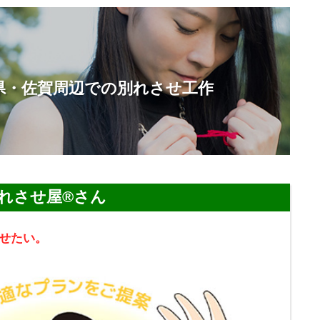
県・佐賀周辺での別れさせ工作
れさせ屋
®
さん
せたい。