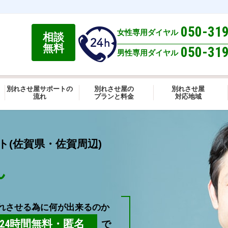
050-31
女性専用ダイヤル
相談
無料
050-31
男性専用ダイヤル
別れさせ屋サポートの
別れさせ屋の
別れさせ屋
流れ
プランと料金
対応地域
(佐賀県・佐賀周辺)
ん
れさせる為に何が出来るのか
24時間無料・匿名
で