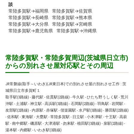
談
常陸多賀駅→福岡県
常陸多賀駅→佐賀県
常陸多賀駅→長崎県
常陸多賀駅→熊本県
常陸多賀駅→大分県
常陸多賀駅→宮崎県
常陸多賀駅→鹿児島県
常陸多賀駅→沖縄県
常陸多賀駅・常陸多賀周辺(茨城県日立市)
からの別れさせ屋対応駅とその周辺
JR常磐線(取手～いわき)(JR東日本)での別れさせ屋の別れさせ工作
:
茨
城県
日立市
多賀町１
取手駅
(3路線) -
藤代駅
-
佐貫駅
(2路線) -
牛久駅
-
ひたち野うしく駅
-
荒川
沖駅
-
土浦駅
-
神立駅
-
高浜駅
(3路線) -
石岡駅
(2路線) -
羽鳥駅
-
岩間駅
-
友部駅
(2路線) -
内原駅
-
赤塚駅
-
偕楽園駅
-
水戸駅
(3路線) -
勝田駅
(2路線)
-
佐和駅
-
東海駅
-
大甕駅
-
常陸多賀
駅
-
日立駅
-
小木津駅
-
十王駅
-
高萩
駅
-
南中郷駅
-
磯原駅
-
大津港駅
-
勿来駅
-
植田駅
(3路線) -
泉駅
(2路線) -
湯本駅
-
内郷駅
-
いわき駅
(3路線)