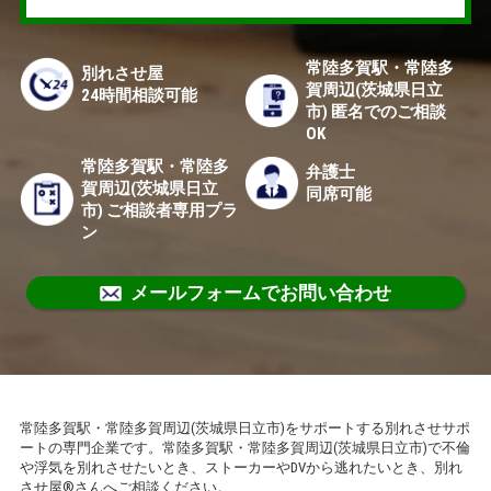
常陸多賀駅・常陸多
別れさせ屋
賀周辺(茨城県日立
24時間相談可能
市) 匿名でのご相談
OK
常陸多賀駅・常陸多
弁護士
賀周辺(茨城県日立
同席可能
市) ご相談者専用プラ
ン
メールフォームでお問い合わせ
常陸多賀駅・常陸多賀周辺(茨城県日立市)をサポートする別れさせサポ
ートの専門企業です。常陸多賀駅・常陸多賀周辺(茨城県日立市)で不倫
や浮気を別れさせたいとき、ストーカーやDVから逃れたいとき、別れ
させ屋®さんへご相談ください。