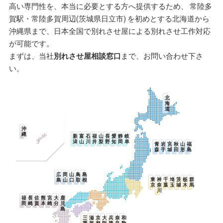
高い専門性を、本当に必要とする方へ提供するため、 常陸多
賀駅・常陸多賀周辺(茨城県日立市) を初めとする北海道から
沖縄県まで、日本全国で別れさせ屋による別れさせ工作対応
が可能です。
まずは、当社
別れさせ屋相談窓口
まで、お問い合わせ下さ
い。
北
海
道
沖
縄
新
富
石
福
山
長
愛
静
岐
潟
山
川
井
梨
野
知
岡
阜
青
岩
宮
秋
山
福
森
手
城
田
形
島
広
岡
山
鳥
島
東
神
千
埼
茨
栃
群
島
山
口
取
根
京
奈
葉
玉
城
木
馬
川
福
長
佐
熊
宮
大
鹿
岡
崎
賀
本
崎
分
児
島
三
滋
京
大
兵
奈
和