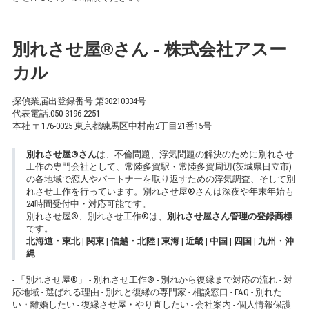
別れさせ屋
®
さん - 株式会社アスー
カル
探偵業届出登録番号 第30210334号
代表電話:
050-3196-2251
本社 〒176-0025 東京都練馬区中村南2丁目21番15号
別れさせ屋
®
さん
は、不倫問題、浮気問題の解決のために別れさせ
工作の専門会社として、常陸多賀駅・常陸多賀周辺(茨城県日立市)
の各地域で恋人やパートナーを取り返すための浮気調査、そして別
れさせ工作を行っています。別れさせ屋
®
さんは深夜や年末年始も
24時間受付中・対応可能です。
別れさせ屋
®
、別れさせ工作
®
は、
別れさせ屋さん管理の登録商標
です。
北海道・東北
|
関東
|
信越・北陸
|
東海
|
近畿
|
中国
|
四国
|
九州・沖
縄
-
「別れさせ屋
®
」
-
別れさせ工作
®
-
別れから復縁まで対応の流れ
-
対
応地域
-
選ばれる理由
-
別れと復縁の専門家
-
相談窓口
-
FAQ
-
別れた
い・離婚したい
-
復縁させ屋・やり直したい
-
会社案内
-
個人情報保護