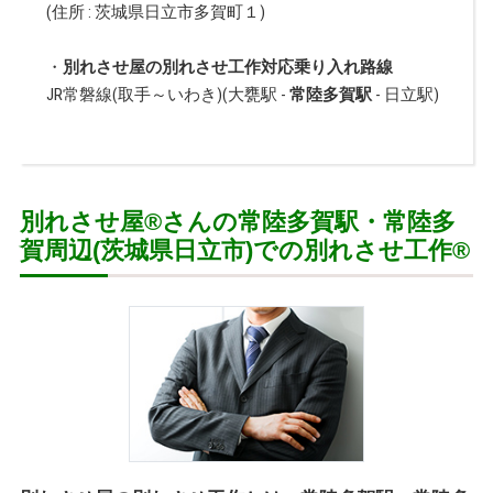
(住所 :
茨城県
日立市
多賀町１
)
・
別れさせ屋の別れさせ工作対応乗り入れ路線
JR常磐線(取手～いわき)
(
大甕駅
-
常陸多賀駅
-
日立駅
)
別れさせ屋
®
さんの常陸多賀駅・常陸多
賀周辺(茨城県日立市)での別れさせ工作
®