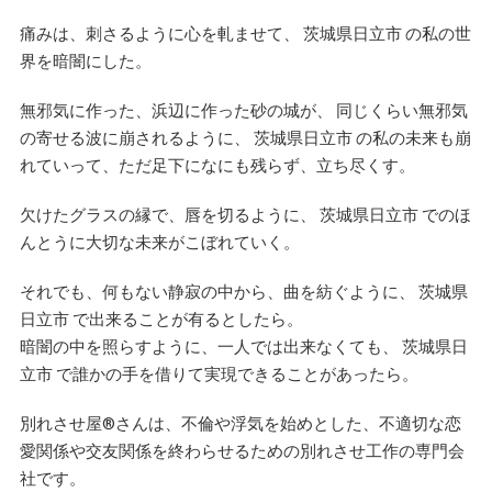
痛みは、刺さるように心を軋ませて、 茨城県日立市 の私の世
界を暗闇にした。
無邪気に作った、浜辺に作った砂の城が、 同じくらい無邪気
の寄せる波に崩されるように、 茨城県日立市 の私の未来も崩
れていって、ただ足下になにも残らず、立ち尽くす。
欠けたグラスの縁で、唇を切るように、 茨城県日立市 でのほ
んとうに大切な未来がこぼれていく。
それでも、何もない静寂の中から、曲を紡ぐように、 茨城県
日立市 で出来ることが有るとしたら。
暗闇の中を照らすように、一人では出来なくても、 茨城県日
立市 で誰かの手を借りて実現できることがあったら。
別れさせ屋
®
さんは、不倫や浮気を始めとした、不適切な恋
愛関係や交友関係を終わらせるための別れさせ工作の専門会
社です。