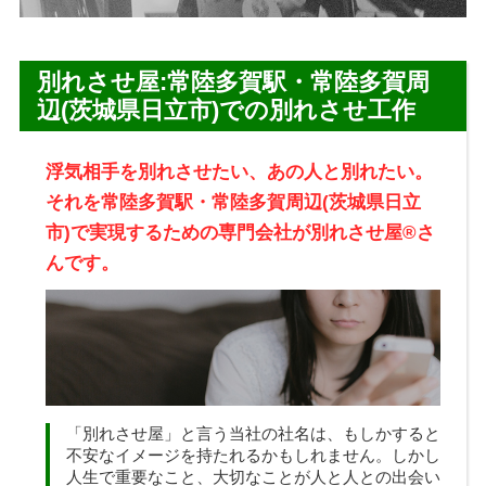
別れさせ屋:常陸多賀駅・常陸多賀周
辺(茨城県日立市)での別れさせ工作
浮気相手を別れさせたい、あの人と別れたい。
それを常陸多賀駅・常陸多賀周辺(茨城県日立
市)で実現するための専門会社が別れさせ屋
®
さ
んです。
「
別れさせ屋
」と言う当社の社名は、もしかすると
不安なイメージを持たれるかもしれません。しかし
人生で重要なこと、大切なことが人と人との出会い