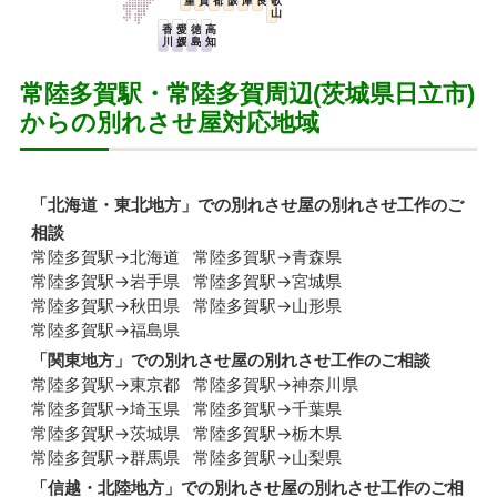
重
賀
都
阪
庫
良
歌
山
香
愛
徳
高
川
媛
島
知
常陸多賀駅・常陸多賀周辺(茨城県日立市)
からの別れさせ屋対応地域
「
北海道・東北地方
」での別れさせ屋の別れさせ工作のご
相談
常陸多賀駅→北海道
常陸多賀駅→青森県
常陸多賀駅→岩手県
常陸多賀駅→宮城県
常陸多賀駅→秋田県
常陸多賀駅→山形県
常陸多賀駅→福島県
「
関東地方
」での別れさせ屋の別れさせ工作のご相談
常陸多賀駅→東京都
常陸多賀駅→神奈川県
常陸多賀駅→埼玉県
常陸多賀駅→千葉県
常陸多賀駅→茨城県
常陸多賀駅→栃木県
常陸多賀駅→群馬県
常陸多賀駅→山梨県
「
信越・北陸地方
」での別れさせ屋の別れさせ工作のご相