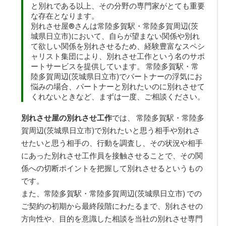
と別れである以上、その分野の専門家がとても重要
な存在となります。
別れさせ屋
®
さんは常陸多賀駅・常陸多賀周辺(茨
城県日立市)において、自らが望まない関係や別れ
て欲しい関係を別れさせるため、経験豊富なスペシ
ャリスト集団により、
別れさせ工作
という名のサポ
ートサービスを提供しています。 常陸多賀駅・常
陸多賀周辺(茨城県日立市)でパートナーの浮気にお
悩みの場合、パートナーと別れたいのに別れさせて
くれないときなど、まずは一度、ご相談ください。
別れさせ屋の別れさせ工作
では、 常陸多賀駅・常陸多
賀周辺(茨城県日立市)で別れたいと思う相手や別れさ
せたいと思う相手の、行動を調査し、その状況や相手
にあった別れさせ工作員を接触させることで、その関
係への切断ポイントを把握して別れさせるというもの
です。
また、常陸多賀駅・常陸多賀周辺(茨城県日立市) での
ご契約の初期から最終段階にわたるまで、別れさせの
方向性や、目的を意識した相談を当社の別れさせ専門