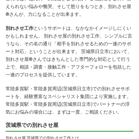
えられない悩みや慟哭、そして怒りをもつとき、別れさせ屋
®
さんが、力になることが出来ます。
別れさせ工作
というサポートは、なかなかイメージしにくい
かもしれません。 別れさせ屋の別れさせ工作、シンプルに言
うなら、その名の通り「相手を別れさせるための一連のサポ
ート対応」ということが出来ます。 茨城県日立市において、
別れさせ屋
®
さんではきちんとした専門的な対応として行う
上で、相談・調査・接触工作・アフターフォローを包括した
一連のプロセスを提供しています。
常陸多賀駅・常陸多賀周辺(茨城県日立市)での別れさせサポ
ートを、経験豊富なスペシャリスト集団により実施します。
常陸多賀駅・常陸多賀周辺(茨城県日立市)でパートナーの浮
気にお悩みの場合には、まずは一度、ご相談ください。
茨城県での別れさせ屋
別れさせ屋:茨城県での別れさせ工作とは