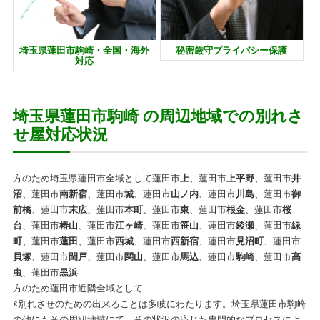
埼玉県蓮田市駒崎・全国・海外
秘密厳守プライバシー保護
対応
埼玉県蓮田市駒崎 の周辺地域での別れさ
せ屋対応状況
方のため埼玉県蓮田市全域として蓮田市
上
、蓮田市
上平野
、蓮田市
井
沼
、蓮田市
南新宿
、蓮田市
城
、蓮田市
山ノ内
、蓮田市
川島
、蓮田市
御
前橋
、蓮田市
末広
、蓮田市
本町
、蓮田市
東
、蓮田市
根金
、蓮田市
桜
台
、蓮田市
椿山
、蓮田市
江ヶ崎
、蓮田市
笹山
、蓮田市
綾瀬
、蓮田市
緑
町
、蓮田市
蓮田
、蓮田市
西城
、蓮田市
西新宿
、蓮田市
見沼町
、蓮田市
貝塚
、蓮田市
閏戸
、蓮田市
関山
、蓮田市
馬込
、蓮田市
駒崎
、蓮田市
高
虫
、蓮田市
黒浜
方のため蓮田市近隣全域として
※別れさせのための出来ることは多岐にわたります。埼玉県蓮田市駒崎
の他にもその周辺地域にて、その状況の応じた専門的なプロセスによ