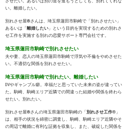
させたい。あるいは別の道を進もうとしても、別れてくれな
い。離婚したい。
別れさせ屋
®
さんは、埼玉県蓮田市駒崎で「別れさせたい」
あるいは「
離婚したい
」という目的を実現するための別れさ
せ工作を実施する別れの恋愛サポート専門会社です。
埼玉県蓮田市駒崎で別れさせたい
夫や妻、恋人の埼玉県蓮田市駒崎で浮気や不倫をやめさせた
い。不適切な関係を別れさせたい。
埼玉県蓮田市駒崎で別れたい、離婚したい
DVやギャンブル癖。幸福だと思っていた未来の姿が違ってい
た。駒崎、駒崎エリア近隣での間違った結婚や関係を終わら
せたい。別れたい。
別れさせ屋
®
さんの埼玉県蓮田市駒崎の「
別れさせ工作
®
」
は、相手の状況を綿密に調査し、駒崎、駒崎エリア近隣やそ
の周辺で離婚に有利な証拠を収集し、また、破綻した関係を