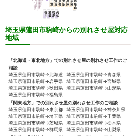
三
滋
京
大
兵
奈
和
重
賀
都
阪
庫
良
歌
山
香
愛
徳
高
川
媛
島
知
埼玉県蓮田市駒崎からの別れさせ屋対応
地域
「
北海道・東北地方
」での別れさせ屋の別れさせ工作のご
相談
埼玉県蓮田市駒崎→北海道
埼玉県蓮田市駒崎→青森県
埼玉県蓮田市駒崎→岩手県
埼玉県蓮田市駒崎→宮城県
埼玉県蓮田市駒崎→秋田県
埼玉県蓮田市駒崎→山形県
埼玉県蓮田市駒崎→福島県
「
関東地方
」での別れさせ屋の別れさせ工作のご相談
埼玉県蓮田市駒崎→東京都
埼玉県蓮田市駒崎→神奈川県
埼玉県蓮田市駒崎→埼玉県
埼玉県蓮田市駒崎→千葉県
埼玉県蓮田市駒崎→茨城県
埼玉県蓮田市駒崎→栃木県
埼玉県蓮田市駒崎→群馬県
埼玉県蓮田市駒崎→山梨県