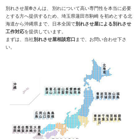
別れさせ屋
®
さんは、 別れについて高い専門性を本当に必要
とする方へ提供するため、埼玉県蓮田市駒崎 を初めとする北
海道から沖縄県まで、日本全国で
別れさせ屋による別れさせ
工作対応
を提供しています。
まずは、当社
別れさせ屋相談窓口
まで、お問い合わせ下さ
い。
北
海
道
沖
縄
新
富
石
福
山
長
愛
静
岐
潟
山
川
井
梨
野
知
岡
阜
青
岩
宮
秋
山
福
森
手
城
田
形
島
広
岡
山
鳥
島
東
神
千
埼
茨
栃
群
島
山
口
取
根
京
奈
葉
玉
城
木
馬
川
福
長
佐
熊
宮
大
鹿
岡
崎
賀
本
崎
分
児
島