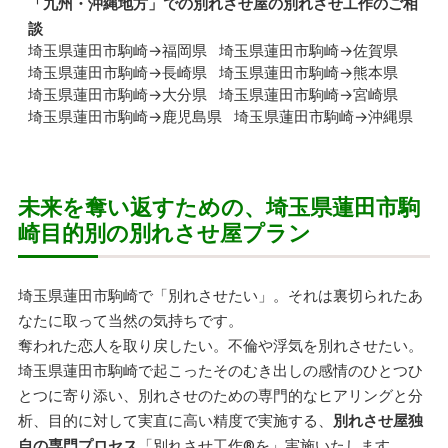
「
九州・沖縄地方
」での別れさせ屋の別れさせ工作のご相
談
埼玉県蓮田市駒崎→福岡県
埼玉県蓮田市駒崎→佐賀県
埼玉県蓮田市駒崎→長崎県
埼玉県蓮田市駒崎→熊本県
埼玉県蓮田市駒崎→大分県
埼玉県蓮田市駒崎→宮崎県
埼玉県蓮田市駒崎→鹿児島県
埼玉県蓮田市駒崎→沖縄県
未来を奪い返すための、埼玉県蓮田市駒
崎目的別の別れさせ屋プラン
埼玉県蓮田市駒崎で「別れさせたい」。それは裏切られたあ
なたに取って当然の気持ちです。
奪われた恋人を取り戻したい。不倫や浮気を別れさせたい。
埼玉県蓮田市駒崎で起こったそのむき出しの感情のひとつひ
とつに寄り添い、別れさせのための専門的なヒアリングと分
析、目的に対して実直に高い精度で実施する、
別れさせ屋独
自の専門プロセス
「別れさせ工作
®
を」実施いたします。