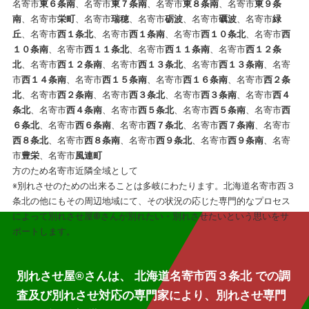
名寄市
東６条南
、名寄市
東７条南
、名寄市
東８条南
、名寄市
東９条
南
、名寄市
栄町
、名寄市
瑞穂
、名寄市
砺波
、名寄市
礪波
、名寄市
緑
丘
、名寄市
西１条北
、名寄市
西１条南
、名寄市
西１０条北
、名寄市
西
１０条南
、名寄市
西１１条北
、名寄市
西１１条南
、名寄市
西１２条
北
、名寄市
西１２条南
、名寄市
西１３条北
、名寄市
西１３条南
、名寄
市
西１４条南
、名寄市
西１５条南
、名寄市
西１６条南
、名寄市
西２条
北
、名寄市
西２条南
、名寄市
西３条北
、名寄市
西３条南
、名寄市
西４
条北
、名寄市
西４条南
、名寄市
西５条北
、名寄市
西５条南
、名寄市
西
６条北
、名寄市
西６条南
、名寄市
西７条北
、名寄市
西７条南
、名寄市
西８条北
、名寄市
西８条南
、名寄市
西９条北
、名寄市
西９条南
、名寄
市
豊栄
、名寄市
風連町
方のため名寄市近隣全域として
※別れさせのための出来ることは多岐にわたります。北海道名寄市西３
条北の他にもその周辺地域にて、その状況の応じた専門的なプロセス
によって別れさせ屋
®
さんが別れたい・別れさせたいという思いをサ
ポートします。
別れさせ屋
®
さんは、 北海道名寄市西３条北 での調
査及び別れさせ対応の専門家により、別れさせ専門