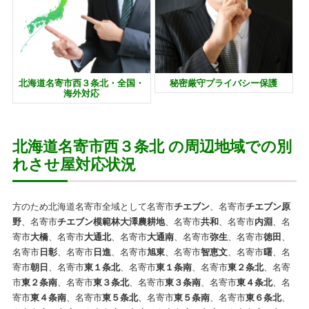
北海道名寄市西３条北・全国・
秘密厳守プライバシー保護
海外対応
北海道名寄市西３条北 の周辺地域での別
れさせ屋対応状況
方のため北海道名寄市全域として名寄市
チエブン
、名寄市
チエブン原
野
、名寄市
チエブン模範林大澤農耕地
、名寄市
共和
、名寄市
内淵
、名
寄市
大橋
、名寄市
大通北
、名寄市
大通南
、名寄市
弥生
、名寄市
徳田
、
名寄市
日彰
、名寄市
日進
、名寄市
旭東
、名寄市
智恵文
、名寄市
曙
、名
寄市
朝日
、名寄市
東１条北
、名寄市
東１条南
、名寄市
東２条北
、名寄
市
東２条南
、名寄市
東３条北
、名寄市
東３条南
、名寄市
東４条北
、名
寄市
東４条南
、名寄市
東５条北
、名寄市
東５条南
、名寄市
東６条北
、