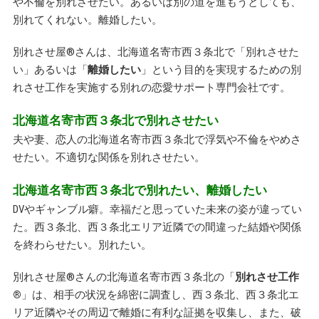
や不倫を別れさせたい。あるいは別の道を進もうとしても、
別れてくれない。離婚したい。
別れさせ屋
®
さんは、北海道名寄市西３条北で「別れさせた
い」あるいは「
離婚したい
」という目的を実現するための別
れさせ工作を実施する別れの恋愛サポート専門会社です。
北海道名寄市西３条北で別れさせたい
夫や妻、恋人の北海道名寄市西３条北で浮気や不倫をやめさ
せたい。不適切な関係を別れさせたい。
北海道名寄市西３条北で別れたい、離婚したい
DVやギャンブル癖。幸福だと思っていた未来の姿が違ってい
た。西３条北、西３条北エリア近隣での間違った結婚や関係
を終わらせたい。別れたい。
別れさせ屋
®
さんの北海道名寄市西３条北の「
別れさせ工作
®
」は、相手の状況を綿密に調査し、西３条北、西３条北エ
リア近隣やその周辺で離婚に有利な証拠を収集し、また、破