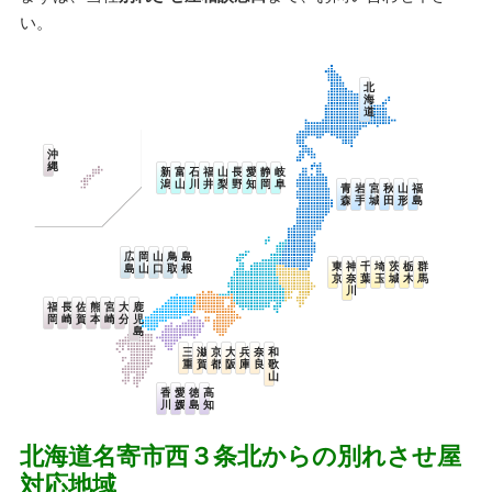
い。
北
海
道
沖
縄
新
富
石
福
山
長
愛
静
岐
潟
山
川
井
梨
野
知
岡
阜
青
岩
宮
秋
山
福
森
手
城
田
形
島
広
岡
山
鳥
島
東
神
千
埼
茨
栃
群
島
山
口
取
根
京
奈
葉
玉
城
木
馬
川
福
長
佐
熊
宮
大
鹿
岡
崎
賀
本
崎
分
児
島
三
滋
京
大
兵
奈
和
重
賀
都
阪
庫
良
歌
山
香
愛
徳
高
川
媛
島
知
北海道名寄市西３条北からの別れさせ屋
対応地域